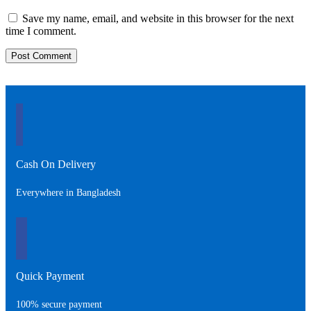
Save my name, email, and website in this browser for the next
time I comment.
Cash On Delivery
Everywhere in Bangladesh
Quick Payment
100% secure payment