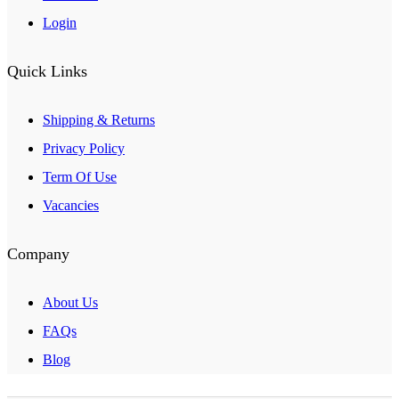
Login
Quick Links
Shipping & Returns
Privacy Policy
Term Of Use
Vacancies
Company
About Us
FAQs
Blog