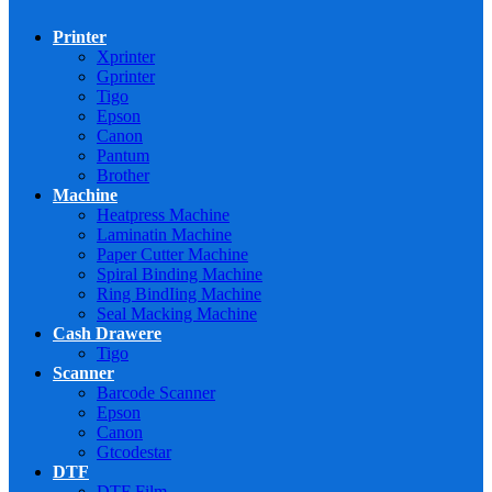
Printer
Xprinter
Gprinter
Tigo
Epson
Canon
Pantum
Brother
Machine
Heatpress Machine
Laminatin Machine
Paper Cutter Machine
Spiral Binding Machine
Ring BindIing Machine
Seal Macking Machine
Cash Drawere
Tigo
Scanner
Barcode Scanner
Epson
Canon
Gtcodestar
DTF
DTF Film