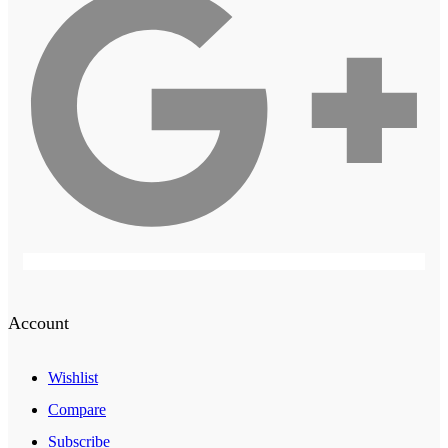
Account
Wishlist
Compare
Subscribe