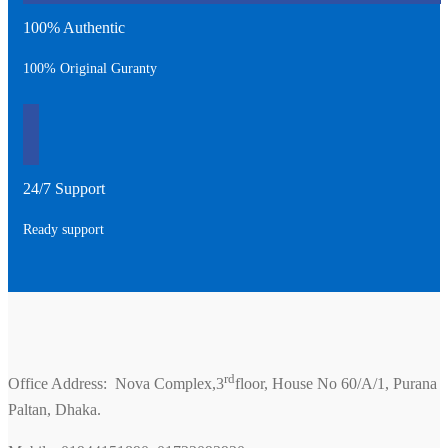
100% Authentic
100% Original Guranty
24/7 Support
Ready support
rd
Office Address: Nova Complex,3
floor, House No 60/A/1, Purana
Paltan, Dhaka.