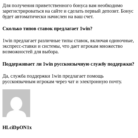
Для получения приветственного бонуса вам необходимо
зарегистрироваться на сайте и сделать первый депозит. Бонус
будет автоматически начислен на ваш счет.
Сколько типов ставок предлагает 1win?
1win предлагает различные типы ставок, включая одиночные,
экспресс-ставки и системы, что дает игрокам множество
возможностей для выбора.
Поддерживает ли 1win русскоязычную службу поддержки?
Да, служба поддержки 1win предлагает помощь
русскоязычным игрокам через чат и электронную почту.
HLciDpON1x