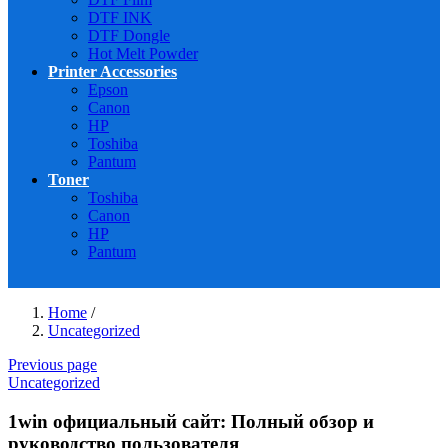
DTF INK
DTF Dongle
Hot Melt Powder
Printer Accessories
Epson
Canon
HP
Toshiba
Pantum
Toner
Toshiba
Canon
HP
Pantum
Home
/
Uncategorized
Previous page
Uncategorized
1win официальный сайт: Полный обзор и
руководство пользователя