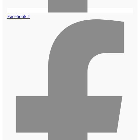
Facebook-f