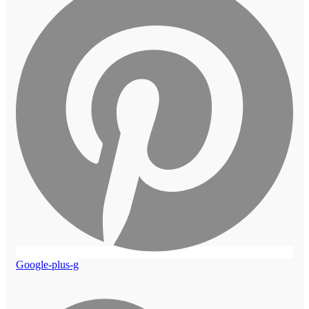
Google-plus-g