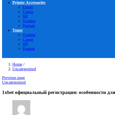
Printer Accessories
Epson
Canon
HP
Toshiba
Pantum
Toner
Toshiba
Canon
HP
Pantum
Home
/
Uncategorized
Previous page
Uncategorized
1xbet официальный регистрация: особенности для