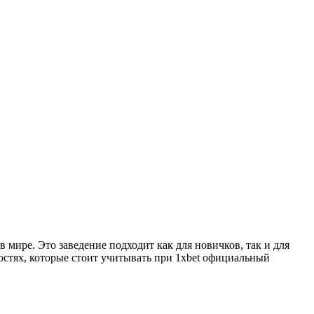
в мире. Это заведение подходит как для новичков, так и для
стях, которые стоит учитывать при 1xbet официальный