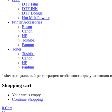
DTF Film
DTF INK
DTF Dongle
Hot Melt Powder
Printer Accessories
Epson
Canon
HP
Toshiba
Pantum
Toner
Toshiba
Canon
HP
Pantum
1xbet официальный регистрация: особенности для участников и
Shopping cart
Your cart is empty
Continue Shopping
0
Cart