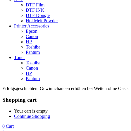
DTF Film
DTF INK
DTF Dongle
Hot Melt Powder
Printer Accessories
Epson
Canon
HP
Toshiba
Pantum
Toner
Toshiba
Canon
HP
Pantum
Erfolgsgeschichten: Gewinnchancen erhöhen bei Wetten ohne Oasis
Shopping cart
Your cart is empty
Continue Shopping
0
Cart