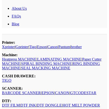
About Us
FAQs
Blog
Printer:
Xprinter
|
Gprinter
|
Tigo
|
Epson
|
Canon
|
Pantum
|
brother
Machine:
Heatpress MACHINE
|
LAMINATING MACHINE
|
Paper Cutter
MACHINE
|
SPIRAL BINDING MACHINE
|
RING BINDING
MACHINE
|
SEAL MACKING MACHINE
CASH DRAWERE:
TIGO
SCANNER:
BARCODE SCANNER
|
EPSON
|
CANON
|
GTCODESTAR
DTF:
DTF FILM
|
DTF INK
|
DTF DONGLE
|
HOT MELT POWDER