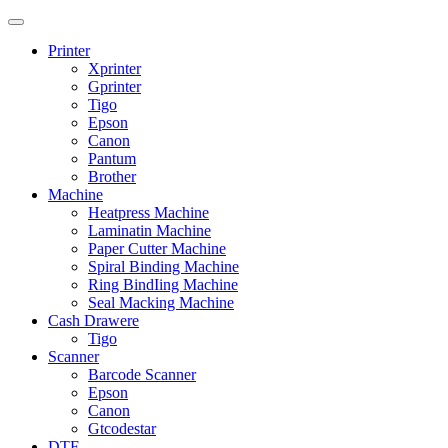
Printer
Xprinter
Gprinter
Tigo
Epson
Canon
Pantum
Brother
Machine
Heatpress Machine
Laminatin Machine
Paper Cutter Machine
Spiral Binding Machine
Ring BindIing Machine
Seal Macking Machine
Cash Drawere
Tigo
Scanner
Barcode Scanner
Epson
Canon
Gtcodestar
DTF