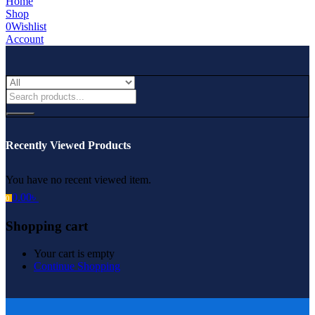
Home
Shop
0
Wishlist
Account
Recently Viewed Products
You have no recent viewed item.
0.00
৳
0
Shopping cart
Your cart is empty
Continue Shopping