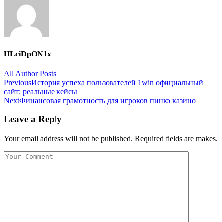
HLciDpON1x
All Author Posts
Post
Previous
История успеха пользователей 1win официальный
сайт: реальные кейсы
navigation
Next
Финансовая грамотность для игроков пинко казино
Leave a Reply
Your email address will not be published. Required fields are makes.