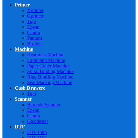
Printer
Xprinter
Gprinter
Tigo
Epson
Canon
Pantum
Brother
Machine
Heatpress Machine
Laminatin Machine
Paper Cutter Machine
Spiral Binding Machine
Ring BindIing Machine
Seal Macking Machine
Cash Drawere
Tigo
Scanner
Barcode Scanner
Epson
Canon
Gtcodestar
DTF
DTF Film
DTF INK