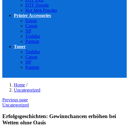
DTF Dongle
Hot Melt Powder
Printer Accessories
Epson
Canon
HP
Toshiba
Pantum
Toner
Toshiba
Canon
HP
Pantum
Home
/
Uncategorized
Previous page
Uncategorized
Erfolgsgeschichten: Gewinnchancen erhöhen bei
Wetten ohne Oasis