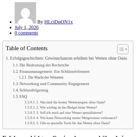
By
HLciDpON1x
Posted
July 1, 2026
on
0
comments
Table of Contents
Erfolgsgeschichten: Gewinnchancen erhöhen bei Wetten ohne Oasis
Die Bedeutung der Recherche
Finanzmanagement: Ein Schlüsselelement
Die Macht der Wettarten
Networking und Community-Engagement
Schlussfolgerung
FAQ
1. Was sind die besten Wettstrategien ohne Oasis?
2. Wie wichtig ist das Budget beim Wetten?
3. Soll ich mich auf eine Wettart spezialisieren?
4. Wie kann Networking meine Wettgewinne verbessern?
5. Gibt es spezielle Tools für das Wetten ohne Oasis?