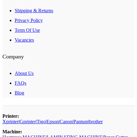
Shipping & Returns
Privacy Policy
Term Of Use
Vacancies
Company
About Us
FAQs
Blog
Printer:
Xprinter
|
Gprinter
|
Tigo
|
Epson
|
Canon
|
Pantum
|
brother
Machine: