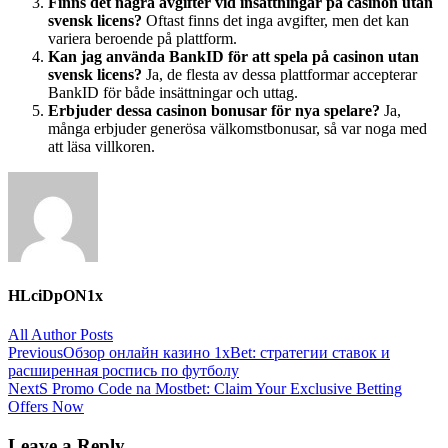
Finns det några avgifter vid insättningar på casinon utan
svensk licens?
Oftast finns det inga avgifter, men det kan
variera beroende på plattform.
Kan jag använda BankID för att spela på casinon utan
svensk licens?
Ja, de flesta av dessa plattformar accepterar
BankID för både insättningar och uttag.
Erbjuder dessa casinon bonusar för nya spelare?
Ja,
många erbjuder generösa välkomstbonusar, så var noga med
att läsa villkoren.
HLciDpON1x
All Author Posts
Post
Previous
Обзор онлайн казино 1xBet: стратегии ставок и
расширенная роспись по футболу
navigation
Next
S Promo Code na Mostbet: Claim Your Exclusive Betting
Offers Now
Leave a Reply