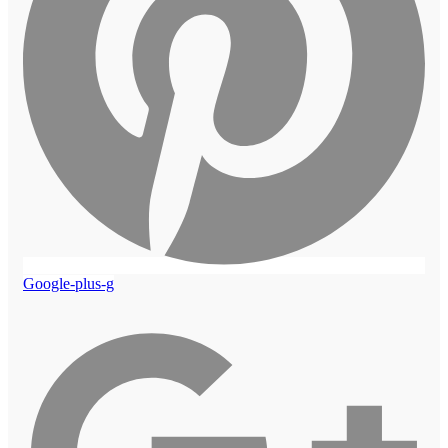
Google-plus-g