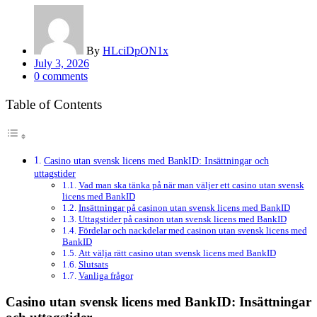
By
HLciDpON1x
Posted
July 3, 2026
on
0
comments
Table of Contents
Casino utan svensk licens med BankID: Insättningar och
uttagstider
Vad man ska tänka på när man väljer ett casino utan svensk
licens med BankID
Insättningar på casinon utan svensk licens med BankID
Uttagstider på casinon utan svensk licens med BankID
Fördelar och nackdelar med casinon utan svensk licens med
BankID
Att välja rätt casino utan svensk licens med BankID
Slutsats
Vanliga frågor
Casino utan svensk licens med BankID: Insättningar