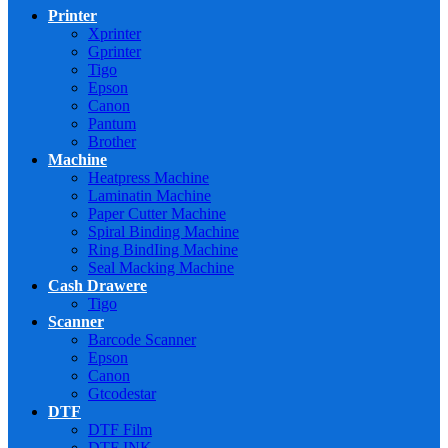
Printer
Xprinter
Gprinter
Tigo
Epson
Canon
Pantum
Brother
Machine
Heatpress Machine
Laminatin Machine
Paper Cutter Machine
Spiral Binding Machine
Ring BindIing Machine
Seal Macking Machine
Cash Drawere
Tigo
Scanner
Barcode Scanner
Epson
Canon
Gtcodestar
DTF
DTF Film
DTF INK