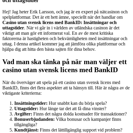
och uttagstider
Hej! Jag heter Erik Larsson, och jag är en expert på nätcasinon och
spelplattformar. Det är ett hett ämne, speciellt när det handlar om
Casino utan svensk licens med BankID: Insättningar och
uttagstider
. När vi går in i världen av utländska casinon är det
viktigt att man gör ett informerat val. En av de mest kritiska
faktorerna är hastigheten och bekvämligheten med insättningar och
uttag. I denna artikel kommer jag att jämföra olika plattformar och
hjälpa dig att hitta den bästa sajten för dina behov.
Vad man ska tänka på när man väljer ett
casino utan svensk licens med BankID
När du överväger att spela på ett casino utan svensk licens med
BankID, finns det flera aspekter att ta hänsyn till. Här är några av de
viktigaste kriterierna:
Insättningstider:
Hur snabbt kan du börja spela?
Uttagstider:
Hur länge tar det att få dina vinster?
Avgifter:
Finns det några dolda kostnader för transaktioner?
Bonuserbjudanden:
Vilka bonusar och kampanjer finns
tillgängliga?
Kundtjänst:
Finns det lättillgänglig support vid problem?