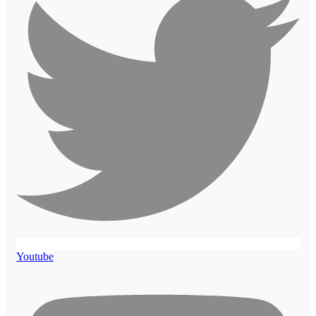
Youtube