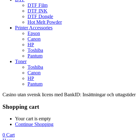
DTF Film
DTF INK
DTF Dongle
Hot Melt Powder
Printer Accessories
Epson
Canon
HP
Toshiba
Pantum
Toner
Toshiba
Canon
HP
Pantum
Casino utan svensk licens med BankID: Insättningar och uttagstider
Shopping cart
Your cart is empty
Continue Shopping
0
Cart