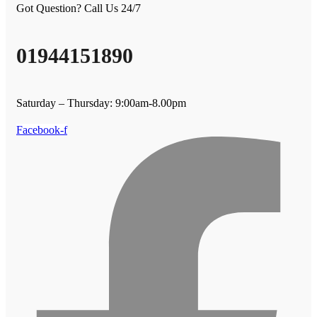
Got Question? Call Us 24/7
01944151890
Saturday – Thursday: 9:00am-8.00pm
Facebook-f