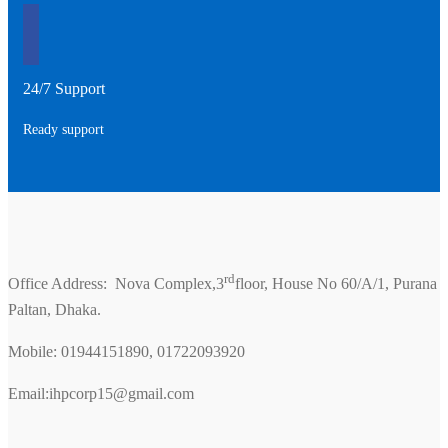
24/7 Support
Ready support
rd
Office Address: Nova Complex,3
floor, House No 60/A/1, Purana
Paltan, Dhaka.
Mobile: 01944151890, 01722093920
Email:ihpcorp15@gmail.com