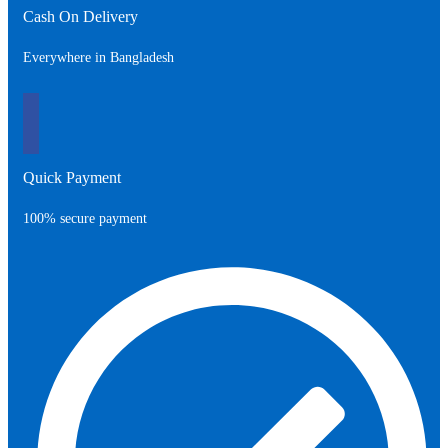
Cash On Delivery
Everywhere in Bangladesh
Quick Payment
100% secure payment