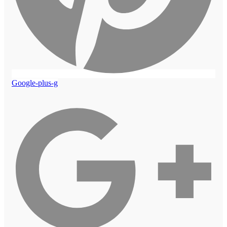
Google-plus-g