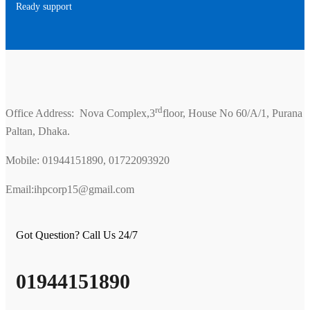
Ready support
rd
Office Address: Nova Complex,3
floor, House No 60/A/1, Purana
Paltan, Dhaka.
Mobile: 01944151890, 01722093920
Email:ihpcorp15@gmail.com
Got Question? Call Us 24/7
01944151890