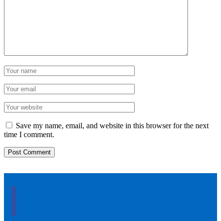
Save my name, email, and website in this browser for the next
time I comment.