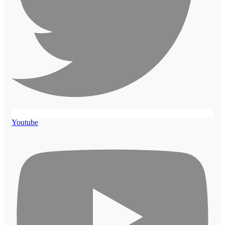
Youtube