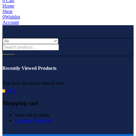
0
Cart
Home
Shop
0
Wishlist
Account
Recently Viewed Products
You have no recent viewed item.
0.00
৳
0
Shopping cart
Your cart is empty
Continue Shopping