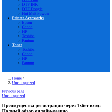
DTF INK
DTF Dongle
Hot Melt Powder
Printer Accessories
Epson
Canon
HP
Toshiba
Pantum
Toner
Toshiba
Canon
HP
Pantum
Home
/
Uncategorized
Previous page
Uncategorized
Преимущества регистрации через 1хбет вход:
Полный обзор онлайн-казино