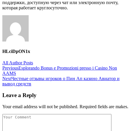
поддержки, доступную через чат или электронную почту,
которая работает круглосуточно.
HLciDpON1x
All Author Posts
Post
Previous
Esplorando Bonus e Promozioni presso i Casino Non
AAMS
navigation
Next
Честные отзывы игроков о Пин Ап казино Авиатор и
вывод средств
Leave a Reply
Your email address will not be published. Required fields are makes.