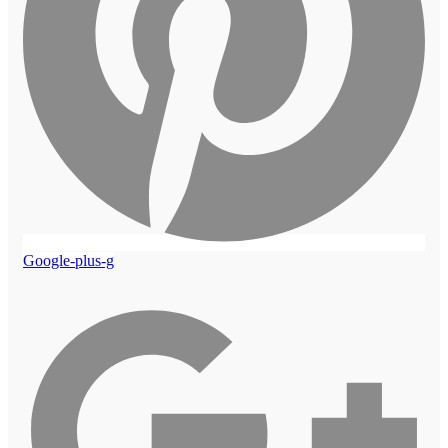
Google-plus-g