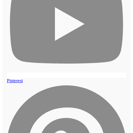
Pinterest