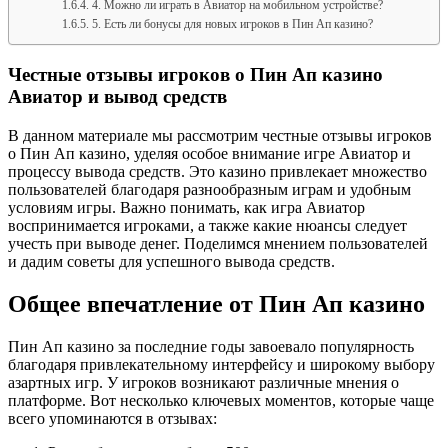
4. Можно ли играть в Авиатор на мобильном устройстве?
5. Есть ли бонусы для новых игроков в Пин Ап казино?
Честные отзывы игроков о Пин Ап казино
Авиатор и вывод средств
В данном материале мы рассмотрим честные отзывы игроков
о Пин Ап казино, уделяя особое внимание игре Авиатор и
процессу вывода средств. Это казино привлекает множество
пользователей благодаря разнообразным играм и удобным
условиям игры. Важно понимать, как игра Авиатор
воспринимается игроками, а также какие нюансы следует
учесть при выводе денег. Поделимся мнением пользователей
и дадим советы для успешного вывода средств.
Общее впечатление от Пин Ап казино
Пин Ап казино за последние годы завоевало популярность
благодаря привлекательному интерфейсу и широкому выбору
азартных игр. У игроков возникают различные мнения о
платформе. Вот несколько ключевых моментов, которые чаще
всего упоминаются в отзывах: