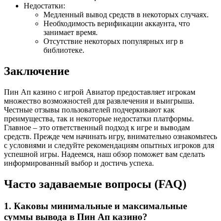
Недостатки:
Медленный вывод средств в некоторых случаях.
Необходимость верификации аккаунта, что
занимает время.
Отсутствие некоторых популярных игр в
библиотеке.
Заключение
Пин Ап казино с игрой Авиатор предоставляет игрокам
множество возможностей для развлечения и выигрыша.
Честные отзывы пользователей подчеркивают как
преимущества, так и некоторые недостатки платформы.
Главное – это ответственный подход к игре и выводам
средств. Прежде чем начинать игру, внимательно ознакомьтесь
с условиями и следуйте рекомендациям опытных игроков для
успешной игры. Надеемся, наш обзор поможет вам сделать
информированный выбор и достичь успеха.
Часто задаваемые вопросы (FAQ)
1. Каковы минимальные и максимальные
суммы вывода в Пин Ап казино?