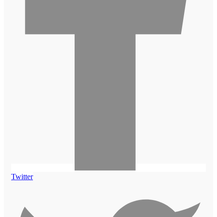
Twitter