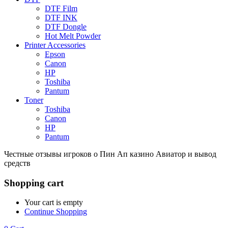
DTF Film
DTF INK
DTF Dongle
Hot Melt Powder
Printer Accessories
Epson
Canon
HP
Toshiba
Pantum
Toner
Toshiba
Canon
HP
Pantum
Честные отзывы игроков о Пин Ап казино Авиатор и вывод
средств
Shopping cart
Your cart is empty
Continue Shopping