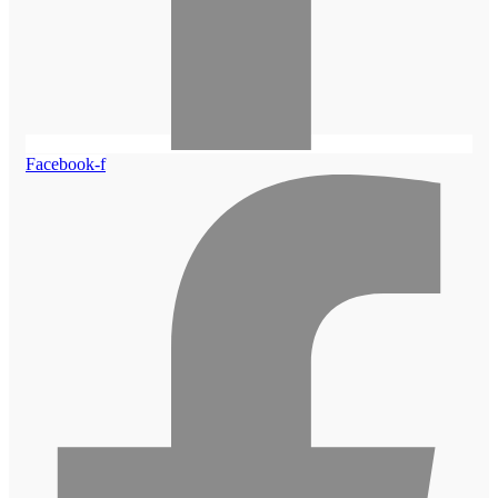
Facebook-f