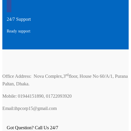
24/7 Support
Ready support
rd
Office Address: Nova Complex,3
floor, House No 60/A/1, Purana
Paltan, Dhaka.
Mobile: 01944151890, 01722093920
Email:ihpcorp15@gmail.com
Got Question? Call Us 24/7