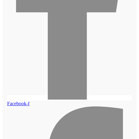
Facebook-f