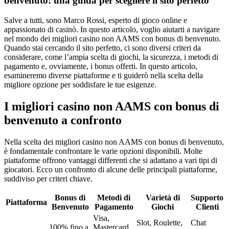
benvenuto: una guida per scegliere il sito perfetto
Salve a tutti, sono Marco Rossi, esperto di gioco online e
appassionato di casinò. In questo articolo, voglio aiutarti a navigare
nel mondo dei migliori casino non AAMS con bonus di benvenuto.
Quando stai cercando il sito perfetto, ci sono diversi criteri da
considerare, come l’ampia scelta di giochi, la sicurezza, i metodi di
pagamento e, ovviamente, i bonus offerti. In questo articolo,
esamineremo diverse piattaforme e ti guiderò nella scelta della
migliore opzione per soddisfare le tue esigenze.
I migliori casino non AAMS con bonus di
benvenuto a confronto
Nella scelta dei migliori casino non AAMS con bonus di benvenuto,
è fondamentale confrontare le varie opzioni disponibili. Molte
piattaforme offrono vantaggi differenti che si adattano a vari tipi di
giocatori. Ecco un confronto di alcune delle principali piattaforme,
suddiviso per criteri chiave.
Bonus di
Metodi di
Varietà di
Supporto
Piattaforma
Benvenuto
Pagamento
Giochi
Clienti
Visa,
Slot, Roulette,
Chat
100% fino a
Mastercard,