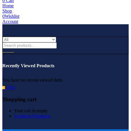
0
Cart
Home
Shop
0
Wishlist
Account
Recently Viewed Products
You have no recent viewed item.
0.00
৳
0
Shopping cart
Your cart is empty
Continue Shopping