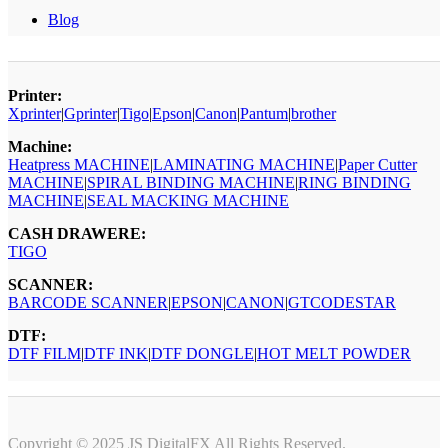
Blog
Printer:
Xprinter
|
Gprinter
|
Tigo
|
Epson
|
Canon
|
Pantum
|
brother
Machine:
Heatpress MACHINE
|
LAMINATING MACHINE
|
Paper Cutter
MACHINE
|
SPIRAL BINDING MACHINE
|
RING BINDING
MACHINE
|
SEAL MACKING MACHINE
CASH DRAWERE:
TIGO
SCANNER:
BARCODE SCANNER
|
EPSON
|
CANON
|
GTCODESTAR
DTF:
DTF FILM
|
DTF INK
|
DTF DONGLE
|
HOT MELT POWDER
Copyright © 2025 JS DigitalFX All Rights Reserved.