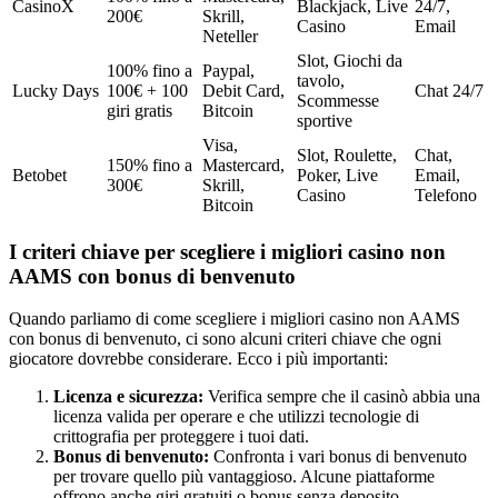
CasinoX
Blackjack, Live
24/7,
200€
Skrill,
Casino
Email
Neteller
Slot, Giochi da
100% fino a
Paypal,
tavolo,
Lucky Days
100€ + 100
Debit Card,
Chat 24/7
Scommesse
giri gratis
Bitcoin
sportive
Visa,
Slot, Roulette,
Chat,
150% fino a
Mastercard,
Betobet
Poker, Live
Email,
300€
Skrill,
Casino
Telefono
Bitcoin
I criteri chiave per scegliere i migliori casino non
AAMS con bonus di benvenuto
Quando parliamo di come scegliere i migliori casino non AAMS
con bonus di benvenuto, ci sono alcuni criteri chiave che ogni
giocatore dovrebbe considerare. Ecco i più importanti:
Licenza e sicurezza:
Verifica sempre che il casinò abbia una
licenza valida per operare e che utilizzi tecnologie di
crittografia per proteggere i tuoi dati.
Bonus di benvenuto:
Confronta i vari bonus di benvenuto
per trovare quello più vantaggioso. Alcune piattaforme
offrono anche giri gratuiti o bonus senza deposito.