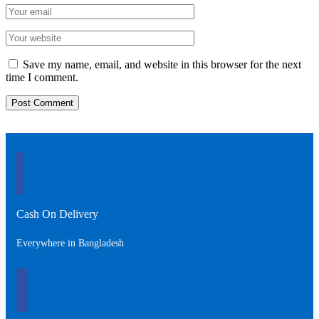
Save my name, email, and website in this browser for the next
time I comment.
Cash On Delivery
Everywhere in Bangladesh