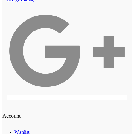
Account
Wishlist