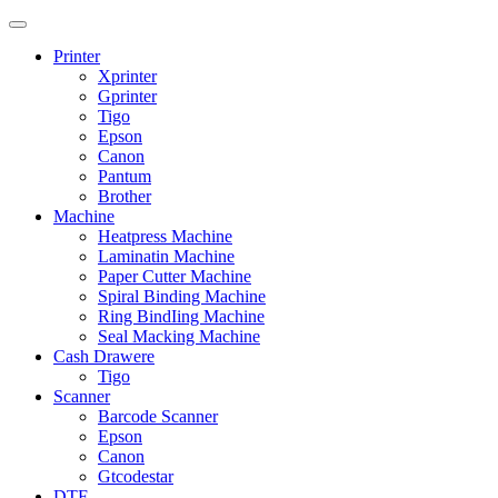
Printer
Xprinter
Gprinter
Tigo
Epson
Canon
Pantum
Brother
Machine
Heatpress Machine
Laminatin Machine
Paper Cutter Machine
Spiral Binding Machine
Ring BindIing Machine
Seal Macking Machine
Cash Drawere
Tigo
Scanner
Barcode Scanner
Epson
Canon
Gtcodestar
DTF