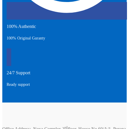
100% Authentic
100% Original Guranty
24/7 Support
Ready support
rd
Office Address: Nova Complex,3
floor, House No 60/A/1, Purana